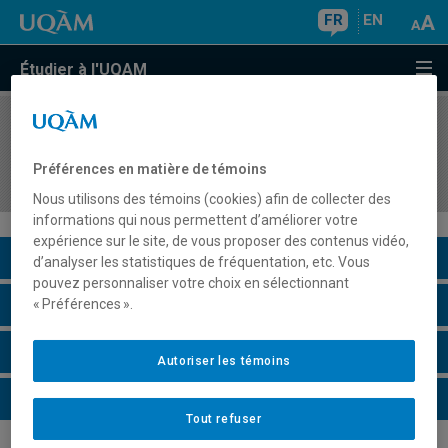
FR
EN
Étudier à l'UQAM
COURS
//
MOD430X
Stage : Théorie, culture et valorisation de la
Préférences en matière de témoins
mode
Nous utilisons des témoins (cookies) afin de collecter des
informations qui nous permettent d’améliorer votre
expérience sur le site, de vous proposer des contenus vidéo,
Description du cours
d’analyser les statistiques de fréquentation, etc. Vous
pouvez personnaliser votre choix en sélectionnant
Horaire - Été 2026
« Préférences ».
Horaire - Automne 2026
Autoriser les témoins
Horaire - Hiver 2027
Tout refuser