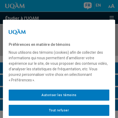
FR
EN
Étudier à l'UQAM
COURS
//
MOD5102
L'excellence numérique dans les entreprises de
Préférences en matière de témoins
mode
Nous utilisons des témoins (cookies) afin de collecter des
informations qui nous permettent d’améliorer votre
expérience sur le site, de vous proposer des contenus vidéo,
Description du cours
d’analyser les statistiques de fréquentation, etc. Vous
pouvez personnaliser votre choix en sélectionnant
Horaire - Été 2026
« Préférences ».
Horaire - Automne 2026
Autoriser les témoins
Horaire - Hiver 2027
Tout refuser