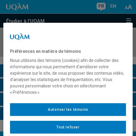
FR
EN
Étudier à l'UQAM
COURS
//
MOD5404
Prototypage d'accessoires et de collection
Préférences en matière de témoins
Nous utilisons des témoins (cookies) afin de collecter des
informations qui nous permettent d’améliorer votre
Description du cours
expérience sur le site, de vous proposer des contenus vidéo,
d’analyser les statistiques de fréquentation, etc. Vous
Horaire - Été 2026
pouvez personnaliser votre choix en sélectionnant
« Préférences ».
Horaire - Automne 2026
Autoriser les témoins
Horaire - Hiver 2027
Tout refuser