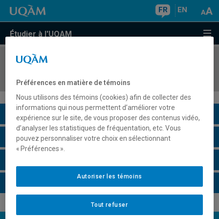
FR
EN
Étudier à l'UQAM
COURS
//
MOD6400
Projet de fin d'études : réalisation de collection
Préférences en matière de témoins
Nous utilisons des témoins (cookies) afin de collecter des
informations qui nous permettent d’améliorer votre
Description du cours
expérience sur le site, de vous proposer des contenus vidéo,
d’analyser les statistiques de fréquentation, etc. Vous
Horaire - Été 2026
pouvez personnaliser votre choix en sélectionnant
« Préférences ».
Horaire - Automne 2026
Autoriser les témoins
Horaire - Hiver 2027
Tout refuser