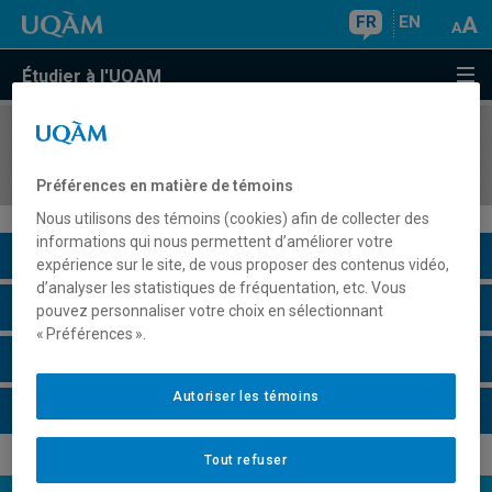
FR
EN
Étudier à l'UQAM
COURS
//
MOH1302
Environnement communicationnel de la mode
Préférences en matière de témoins
Nous utilisons des témoins (cookies) afin de collecter des
informations qui nous permettent d’améliorer votre
Description du cours
expérience sur le site, de vous proposer des contenus vidéo,
d’analyser les statistiques de fréquentation, etc. Vous
Horaire - Été 2026
pouvez personnaliser votre choix en sélectionnant
« Préférences ».
Horaire - Automne 2026
Autoriser les témoins
Horaire - Hiver 2027
Tout refuser