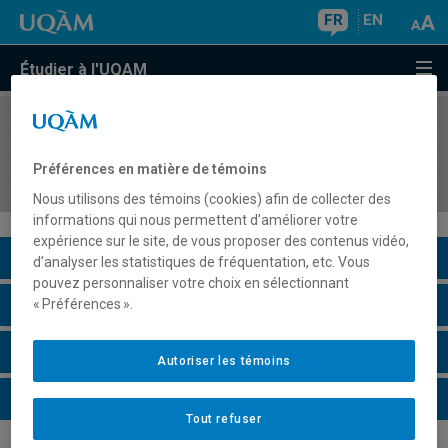
FR
EN
Étudier à l'UQAM
COURS
//
MOH5121
Mode, droit et transactions commerciales
Préférences en matière de témoins
internationales
Nous utilisons des témoins (cookies) afin de collecter des
informations qui nous permettent d’améliorer votre
expérience sur le site, de vous proposer des contenus vidéo,
Description du cours
d’analyser les statistiques de fréquentation, etc. Vous
pouvez personnaliser votre choix en sélectionnant
Horaire - Été 2026
« Préférences ».
Horaire - Automne 2026
Autoriser les témoins
Horaire - Hiver 2027
Tout refuser