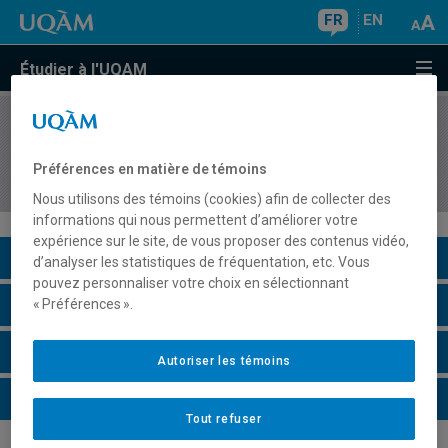
FR
EN
Étudier à l'UQAM
COURS
//
MOH5122
Gestion des ressources humaines dans les
Préférences en matière de témoins
entreprises de mode
Nous utilisons des témoins (cookies) afin de collecter des
informations qui nous permettent d’améliorer votre
expérience sur le site, de vous proposer des contenus vidéo,
Description du cours
d’analyser les statistiques de fréquentation, etc. Vous
pouvez personnaliser votre choix en sélectionnant
Horaire - Été 2026
« Préférences ».
Horaire - Automne 2026
Autoriser les témoins
Horaire - Hiver 2027
Tout refuser