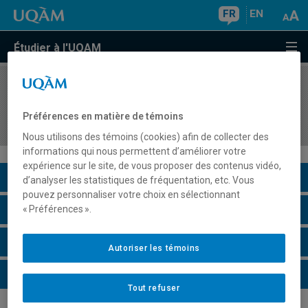
FR
EN
Étudier à l'UQAM
COURS
//
MOR5006
Éthique et culture religieuse au secondaire : des
Préférences en matière de témoins
fondements aux pratiques
Nous utilisons des témoins (cookies) afin de collecter des
informations qui nous permettent d’améliorer votre
expérience sur le site, de vous proposer des contenus vidéo,
Description du cours
d’analyser les statistiques de fréquentation, etc. Vous
pouvez personnaliser votre choix en sélectionnant
Horaire - Été 2026
« Préférences ».
Horaire - Automne 2026
Autoriser les témoins
Horaire - Hiver 2027
Tout refuser