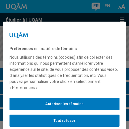
FR
EN
Étudier à l'UQAM
COURS
//
MOS5210
Management et exploration : design, imagination
Préférences en matière de témoins
et prospective
Nous utilisons des témoins (cookies) afin de collecter des
informations qui nous permettent d’améliorer votre
expérience sur le site, de vous proposer des contenus vidéo,
Description du cours
d’analyser les statistiques de fréquentation, etc. Vous
pouvez personnaliser votre choix en sélectionnant
Horaire - Été 2026
« Préférences ».
Horaire - Automne 2026
Autoriser les témoins
Horaire - Hiver 2027
Tout refuser