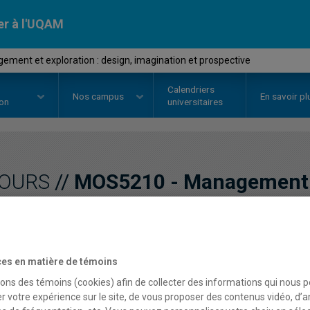
er à l'UQAM
ment et exploration : design, imagination et prospective
Calendriers
Nos
campus
En savoir pl
ion
universitaires
OURS
//
MOS5210
-
Management e
imagination et prospecti
es en matière de témoins
Description
Horaire - Été 2026
Horaire
sons des témoins (cookies) afin de collecter des informations qui nous 
r votre expérience sur le site, de vous proposer des contenus vidéo, d’a