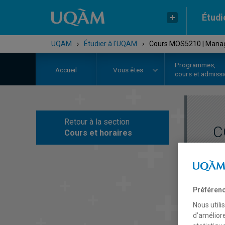
Étudi
UQAM
›
Étudier à l'UQAM
›
Cours MOS5210 | Manage
Programmes,
Accueil
Vous êtes
cours et admiss
Retour à la section
C
Cours et horaires
Préférenc
Nous utili
d’améliore