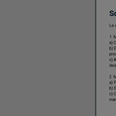
S
Le 
1. 
a) 
b) 
pro
c) 
des
2. 
a) P
b) 
c) 
man