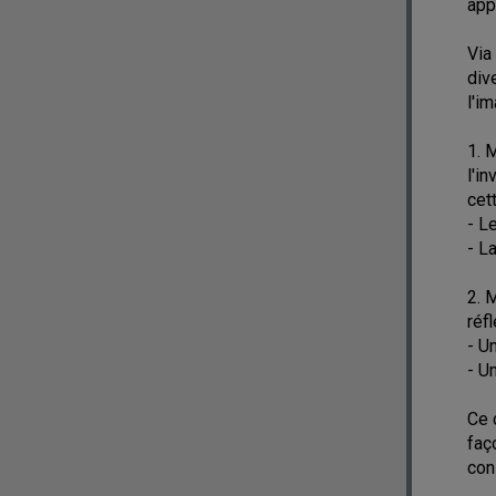
app
Via
div
l'i
1. 
l'i
cet
- L
- L
2. 
réf
- U
- U
Ce 
faç
con