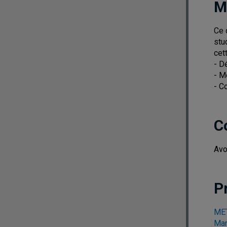
M
Ce 
stu
cet
- D
- M
- C
C
Avo
P
MET
Ma