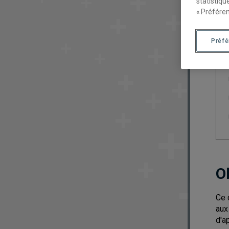
statistiqu
« Préféren
Préf
O
Ce 
aux
d'a