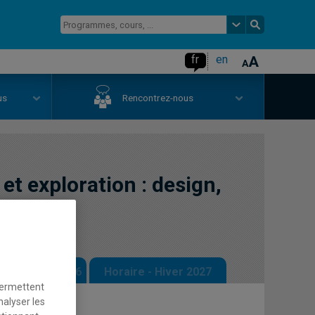
fr
en
us
Rencontrez-nous
t exploration : design,
ve
 - Automne 2026
Horaire - Hiver 2027
permettent
nalyser les