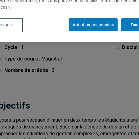
es de fréquentation, etc. Vous pouvez personnaliser votre choix en séle
ces ».
Ce cours est inactif.
érences
Autoriser les témoins
Tout
Cycle
: 1
Discipl
Type de cours
: Magistral
Nombre de crédits
: 3
bjectifs
cours a pour vocation d'initier en deux temps les étudiants à un
 pratiques de management. Basé sur la pensée du design et de la
pprocher les situations de gestion complexes, émergentes et tei