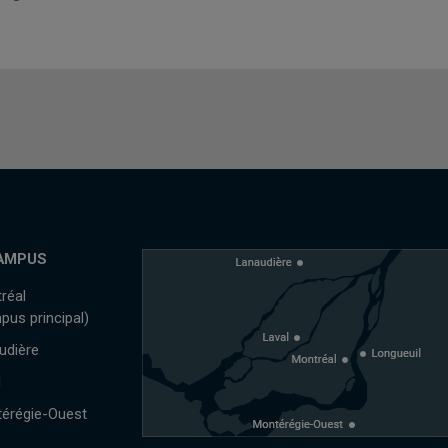
AMPUS
réal
pus principal)
udière
l
érégie-Ouest