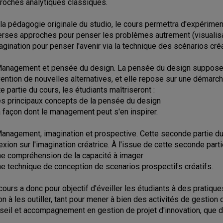
roches analytiques classiques.
 la pédagogie originale du studio, le cours permettra d'expérime
erses approches pour penser les problèmes autrement (visualisat
magination pour penser l'avenir via la technique des scénarios créa
Management et pensée du design. La pensée du design suppose 
nvention de nouvelles alternatives, et elle repose sur une démarch
te partie du cours, les étudiants maîtriseront :
es principaux concepts de la pensée du design
a façon dont le management peut s'en inspirer.
Management, imagination et prospective. Cette seconde partie d
lexion sur l'imagination créatrice. À l'issue de cette seconde parti
ne compréhension de la capacité à imager
ne technique de conception de scenarios prospectifs créatifs.
cours a donc pour objectif d'éveiller les étudiants à des pratique
on à les outiller, tant pour mener à bien des activités de gestion
seil et accompagnement en gestion de projet d'innovation, que 