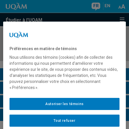
FR
EN
Étudier à l'UQAM
COURS
//
MOS5210
Management et exploration : design, imagination
Préférences en matière de témoins
et prospective
Nous utilisons des témoins (cookies) afin de collecter des
informations qui nous permettent d’améliorer votre
expérience sur le site, de vous proposer des contenus vidéo,
Description du cours
d’analyser les statistiques de fréquentation, etc. Vous
pouvez personnaliser votre choix en sélectionnant
Horaire - Été 2026
« Préférences ».
Horaire - Automne 2026
Autoriser les témoins
Horaire - Hiver 2027
Tout refuser