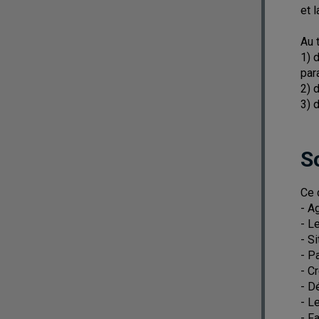
et 
Au 
1) 
par
2) 
3) 
S
Ce 
- A
- L
- S
- P
- C
- D
- L
- F