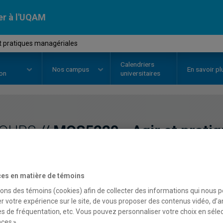
er à l'UQAM
t pratiques managériales
Calendriers
Nos
campus
En savoir pl
ion
universitaires
OURS
//
MOS5220
-
Agir et prati
Description
Horaire - Été 2026
Horaire
es en matière de témoins
sons des témoins (cookies) afin de collecter des informations qui nous 
r votre expérience sur le site, de vous proposer des contenus vidéo, d’a
es de fréquentation, etc. Vous pouvez personnaliser votre choix en séle
ces ».