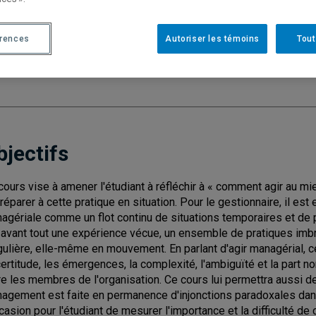
Cycle
: 1
Discipl
érences
Autoriser les témoins
Tout
Type de cours
: Magistral
Nombre de crédits
: 3
bjectifs
cours vise à amener l'étudiant à réfléchir à « comment agir au mi
préparer à cette pratique en situation. Pour le gestionnaire, il est 
agériale comme un flot continu de situations temporaires et de p
 avant tout une expérience vécue, un ensemble de pratiques imb
gulière, elle-même en mouvement. En parlant d'agir managérial, ce
ncertitude, les émergences, la complexité, l'ambiguïté et la part n
re les membres de l'organisation. Ce cours lui permettra aussi 
agement est faite en permanence d'injonctions paradoxales dans
ccasion pour l'étudiant de mesurer l'importance et la difficulté d