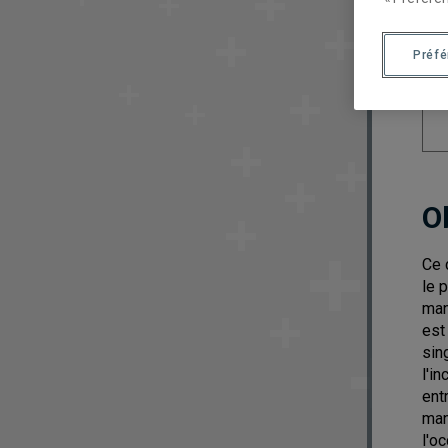
Préf
O
Ce 
le 
man
est
sin
l'i
ent
man
l'o