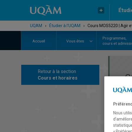
Étudi
UQAM
›
Étudier à l'UQAM
›
Cours MOS5220 | Agir e
Programmes,
Accueil
Vous êtes
cours et admiss
Retour à la section
C
Cours et horaires
Préférenc
Nous utili
d’améliore
statistiqu
« Préféren