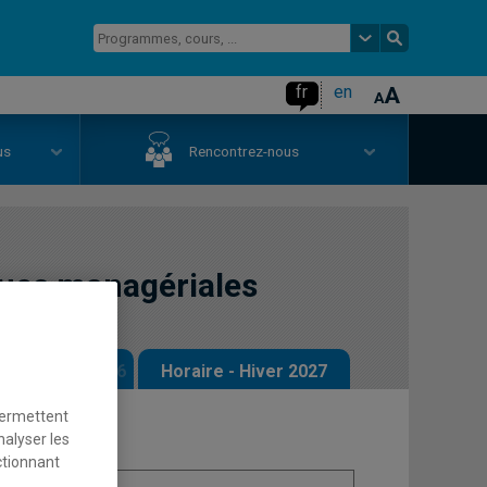
fr
en
us
Rencontrez-nous
ques managériales
 - Automne 2026
Horaire - Hiver 2027
permettent
nalyser les
ctionnant