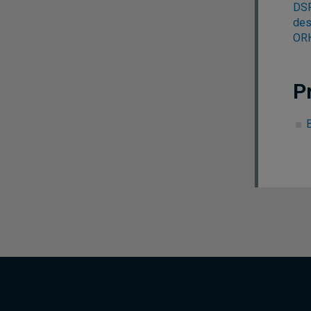
DSR
des
ORH
P