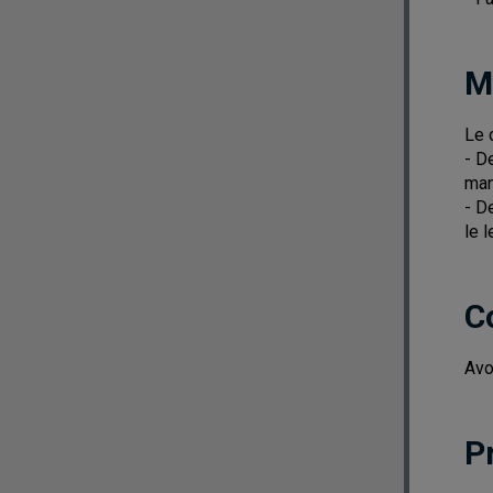
M
Le 
- D
man
- D
le 
C
Avo
P