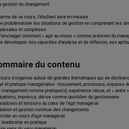
la gestion du changement.
terme de ce cours, l'étudiant sera en mesure :
de problématiser les situations de gestion en comprenant les di
adoxales et complexes
d'envisager comment « agir au mieux » comme praticien du mana
de développer ses capacités d'analyse et de réflexion, ses aptitu
ommaire du contenu
cours s'organise autour de grandes thématiques qui se déclinero
gir et pratique managériales : mouvement, processus, espaces
e management comme pratique(s), expérience vécue, et « entre »
ituations, imprévus, dérive comme quotidien du gestionnaire
aradoxes et tensions au cœur de l'agir managérial
réation et gestion continue des changements
écider en cours d'agir managérial
e leadership en pratique
aire sens du vécu managérial