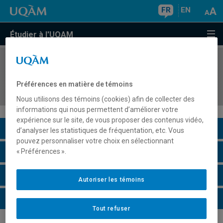
FR
EN
Étudier à l'UQAM
COURS
//
MOS5310
Connaissance de soi et consolidation du projet
Préférences en matière de témoins
professionnel
Nous utilisons des témoins (cookies) afin de collecter des
informations qui nous permettent d’améliorer votre
expérience sur le site, de vous proposer des contenus vidéo,
Description du cours
d’analyser les statistiques de fréquentation, etc. Vous
pouvez personnaliser votre choix en sélectionnant
Horaire - Été 2026
« Préférences ».
Horaire - Automne 2026
Autoriser les témoins
Horaire - Hiver 2027
Tout refuser