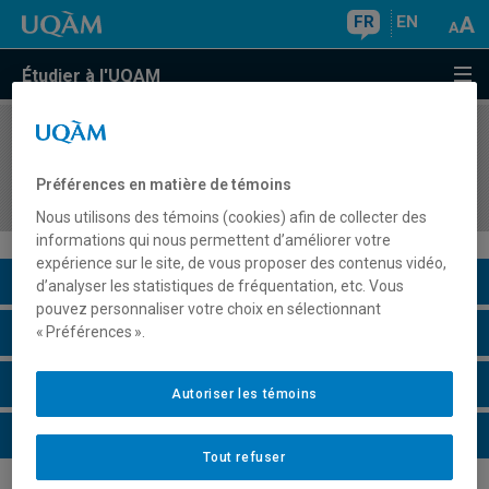
FR
EN
Étudier à l'UQAM
COURS
//
MOS5310
Connaissance de soi et consolidation du projet
Préférences en matière de témoins
professionnel
Nous utilisons des témoins (cookies) afin de collecter des
informations qui nous permettent d’améliorer votre
expérience sur le site, de vous proposer des contenus vidéo,
Description du cours
d’analyser les statistiques de fréquentation, etc. Vous
pouvez personnaliser votre choix en sélectionnant
Horaire - Été 2026
« Préférences ».
Horaire - Automne 2026
Autoriser les témoins
Horaire - Hiver 2027
Tout refuser