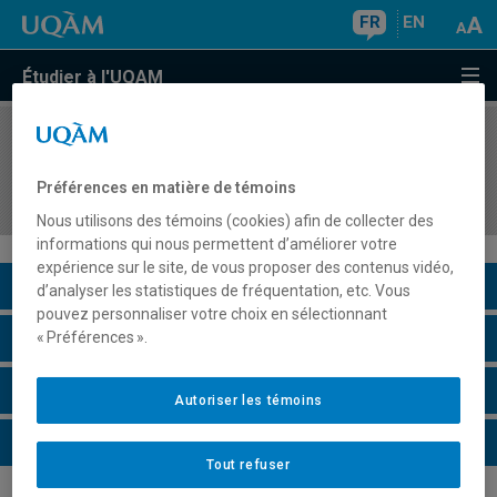
FR
EN
Étudier à l'UQAM
COURS
//
MSG8000
Activité de développement des compétences
Préférences en matière de témoins
informationnelles
Nous utilisons des témoins (cookies) afin de collecter des
informations qui nous permettent d’améliorer votre
expérience sur le site, de vous proposer des contenus vidéo,
Description du cours
d’analyser les statistiques de fréquentation, etc. Vous
pouvez personnaliser votre choix en sélectionnant
Horaire - Été 2026
« Préférences ».
Horaire - Automne 2026
Autoriser les témoins
Horaire - Hiver 2027
Tout refuser