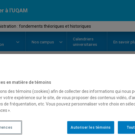
er à l'UQAM
tration : fondements théoriques et historiques
Calendriers
Nos
campus
En savoir pl
ion
universitaires
OURS
//
MSG8101
-
Administrati
es en matière de témoins
théoriques et historique
sons des témoins (cookies) afin de collecter des informations qui nous 
r votre expérience sur le site, de vous proposer des contenus vidéo, d’a
es de fréquentation, etc. Vous pouvez personnaliser votre choix en séle
ces ».
Description
Horaire - Été 2026
Horaire
érences
Autoriser les témoins
Tout