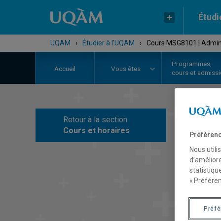
Étudi
UQAM
›
Étudier à l'UQAM
›
Cours MSG8101 | Adminis
Programmes,
Accueil
Vous êtes
cours et admiss
Retour à la section
C
Cours et horaires
Préférenc
Nous utili
d’améliore
statistiqu
« Préféren
Préf