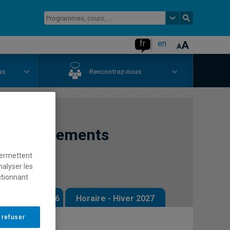
fr
en
us
Rencontrez-nous
on : fondements
s
permettent
nalyser les
ctionnant
 - Automne 2026
Horaire - Hiver 2027
 refuser