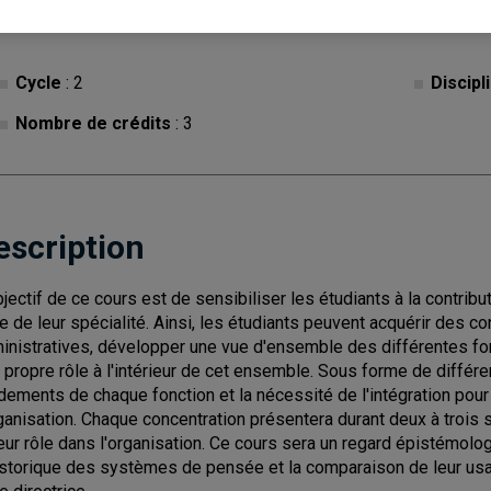
Cycle
: 2
Discipl
Nombre de crédits
: 3
escription
bjectif de ce cours est de sensibiliser les étudiants à la contrib
le de leur spécialité. Ainsi, les étudiants peuvent acquérir des
inistratives, développer une vue d'ensemble des différentes fo
r propre rôle à l'intérieur de cet ensemble. Sous forme de différ
dements de chaque fonction et la nécessité de l'intégration pou
rganisation. Chaque concentration présentera durant deux à trois 
leur rôle dans l'organisation. Ce cours sera un regard épistémol
istorique des systèmes de pensée et la comparaison de leur usa