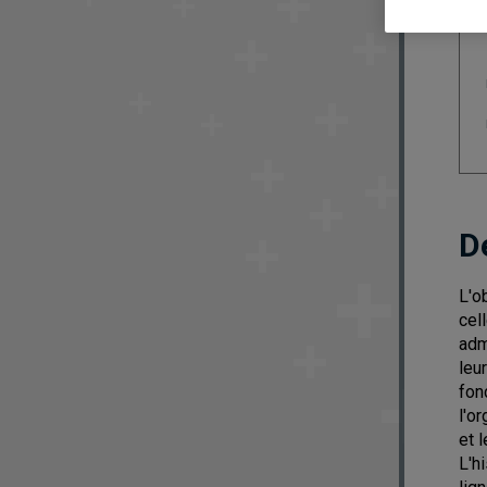
D
L'o
cel
adm
leu
fon
l'o
et 
L'h