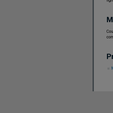
lign
M
Cou
co
P