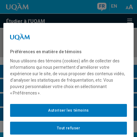
FR
EN
Étudier à l'UQAM
COURS
//
MSG8194
Stage dans une organisation
Préférences en matière de témoins
Nous utilisons des témoins (cookies) afin de collecter des
informations qui nous permettent d’améliorer votre
Description du cours
expérience sur le site, de vous proposer des contenus vidéo,
d’analyser les statistiques de fréquentation, etc. Vous
Horaire - Été 2026
pouvez personnaliser votre choix en sélectionnant
« Préférences ».
Horaire - Automne 2026
Autoriser les témoins
Horaire - Hiver 2027
Tout refuser