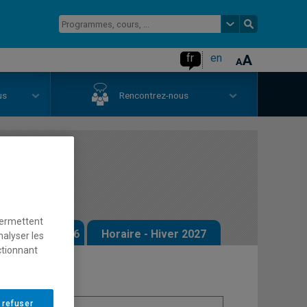
fr
en
us
Rencontrez-nous
rvention
permettent
 - Automne 2026
Horaire - Hiver 2027
nalyser les
ctionnant
 refuser