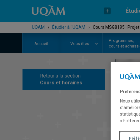
Étudi
UQAM
›
Étudier à l'UQAM
›
Cours MSG8195 | Projet 
Programmes,
Accueil
Vous êtes
cours et admiss
Retour à la section
C
Cours et horaires
Préférenc
Nous utili
d’améliore
statistiqu
« Préféren
Préf