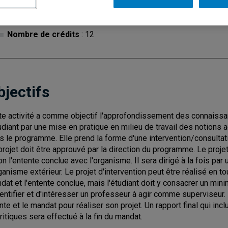
Cycle
: 2
Discipl
Nombre de crédits
: 12
bjectifs
te activité a comme objectif l'approfondissement des connaissa
tudiant par une mise en pratique en milieu de travail des notio
s le programme. Elle prend la forme d'une intervention/consultat
projet doit être approuvé par la direction du programme. Le proje
on l'entente conclue avec l'organisme. Il sera dirigé à la fois pa
rganisme extérieur. Le projet d'intervention peut être réalisé en to
dat et l'entente conclue, mais l'étudiant doit y consacrer un mini
dentifier et d'intéresser un professeur à agir comme superviseur.
ente et le mandat pour réaliser son projet. Un rapport final qui i
critiques sera effectué à la fin du mandat.