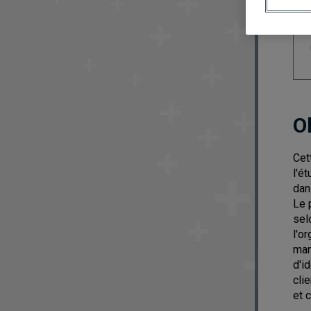
O
Cet
l'é
dan
Le 
sel
l'o
man
d'i
cli
et 