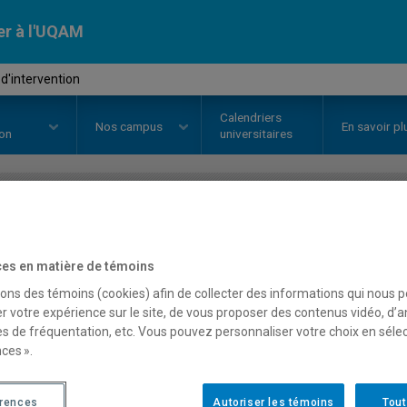
er à l'UQAM
d'intervention
Calendriers
Nos
campus
En savoir pl
ion
universitaires
OURS
//
MSG8195
-
Projet d'inte
es en matière de témoins
sons des témoins (cookies) afin de collecter des informations qui nous 
Description
Horaire - Été 2026
Horaire
r votre expérience sur le site, de vous proposer des contenus vidéo, d’a
es de fréquentation, etc. Vous pouvez personnaliser votre choix en séle
ces ».
érences
Autoriser les témoins
Tout