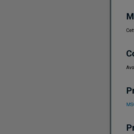
M
Cet
C
Avo
P
MSG
P