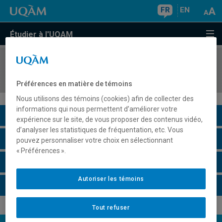
FR
EN
Étudier à l'UQAM
COURS
//
MUS3107
Histoire du jazz
Préférences en matière de témoins
Nous utilisons des témoins (cookies) afin de collecter des
informations qui nous permettent d’améliorer votre
Description du cours
expérience sur le site, de vous proposer des contenus vidéo,
d’analyser les statistiques de fréquentation, etc. Vous
Horaire - Été 2026
pouvez personnaliser votre choix en sélectionnant
« Préférences ».
Horaire - Automne 2026
Autoriser les témoins
Horaire - Hiver 2027
Tout refuser