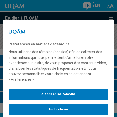
FR
EN
Étudier à l'UQAM
COURS
//
MUS8726
Techniques de direction en milieu scolaire
Préférences en matière de témoins
Nous utilisons des témoins (cookies) afin de collecter des
informations qui nous permettent d’améliorer votre
Description du cours
expérience sur le site, de vous proposer des contenus vidéo,
d’analyser les statistiques de fréquentation, etc. Vous
Horaire - Été 2026
pouvez personnaliser votre choix en sélectionnant
« Préférences ».
Horaire - Automne 2026
Autoriser les témoins
Horaire - Hiver 2027
Tout refuser