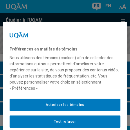
FR
EN
Étudier à l'UQAM
COURS
//
ORH3050
Mesure et analytique en ressources humaines
Préférences en matière de témoins
Nous utilisons des témoins (cookies) afin de collecter des
informations qui nous permettent d’améliorer votre
Description du cours
expérience sur le site, de vous proposer des contenus vidéo,
d’analyser les statistiques de fréquentation, etc. Vous
Horaire - Été 2026
pouvez personnaliser votre choix en sélectionnant
« Préférences ».
Horaire - Automne 2026
Autoriser les témoins
Horaire - Hiver 2027
Tout refuser