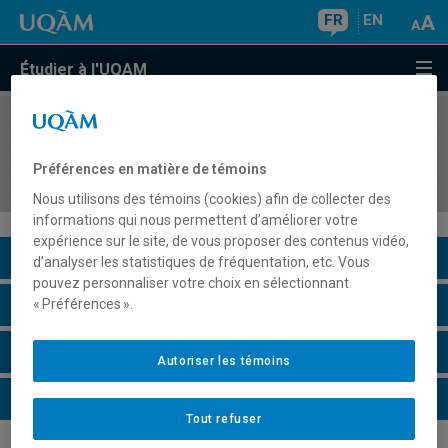
FR
EN
Étudier à l'UQAM
COURS
//
ORH500X
Cours hors Québec en gestion des ressources
Préférences en matière de témoins
humaines (3 à 12 cr.)
Nous utilisons des témoins (cookies) afin de collecter des
informations qui nous permettent d’améliorer votre
expérience sur le site, de vous proposer des contenus vidéo,
Description du cours
d’analyser les statistiques de fréquentation, etc. Vous
pouvez personnaliser votre choix en sélectionnant
Horaire - Été 2026
« Préférences ».
Horaire - Automne 2026
Autoriser les témoins
Horaire - Hiver 2027
Tout refuser