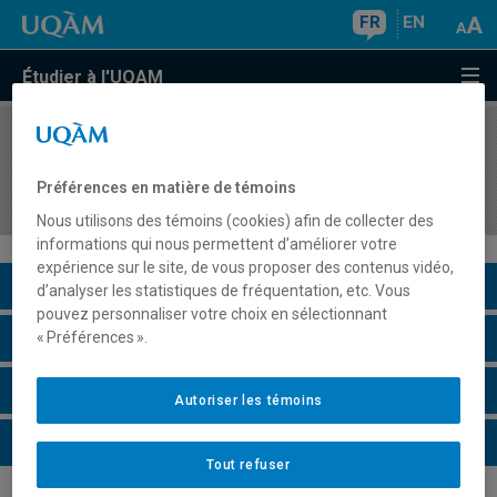
FR
EN
Étudier à l'UQAM
COURS
//
ORH6128
Systèmes d'information en gestion des
Préférences en matière de témoins
ressources humaines
Nous utilisons des témoins (cookies) afin de collecter des
informations qui nous permettent d’améliorer votre
expérience sur le site, de vous proposer des contenus vidéo,
Description du cours
d’analyser les statistiques de fréquentation, etc. Vous
pouvez personnaliser votre choix en sélectionnant
Horaire - Été 2026
« Préférences ».
Horaire - Automne 2026
Autoriser les témoins
Horaire - Hiver 2027
Tout refuser