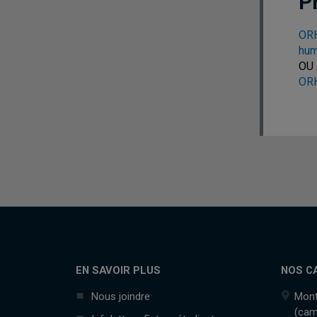
P
ORH
hum
OU
ORH
EN SAVOIR PLUS
NOS C
Nous joindre
Mont
(cam