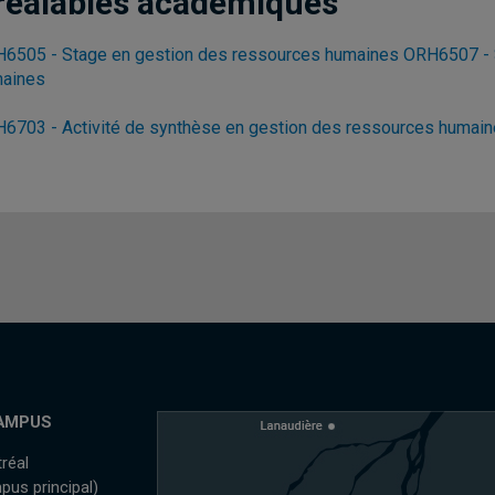
réalables académiques
6505 - Stage en gestion des ressources humaines
ORH6507 - 
aines
6703 - Activité de synthèse en gestion des ressources humai
AMPUS
réal
pus principal)