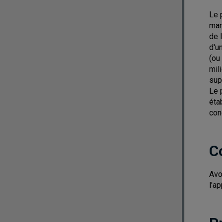
Le 
man
de 
d'u
(ou
mil
sup
Le 
éta
con
C
Avo
l'a