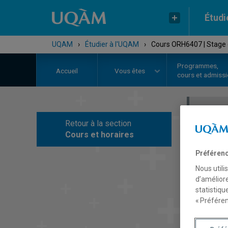
Étudi
UQAM
›
Étudier à l'UQAM
›
Cours ORH6407 | Stage 
Programmes,
Accueil
Vous êtes
cours et admiss
Retour à la section
C
Cours et horaires
Préférenc
Nous utili
d’améliore
statistiqu
« Préféren