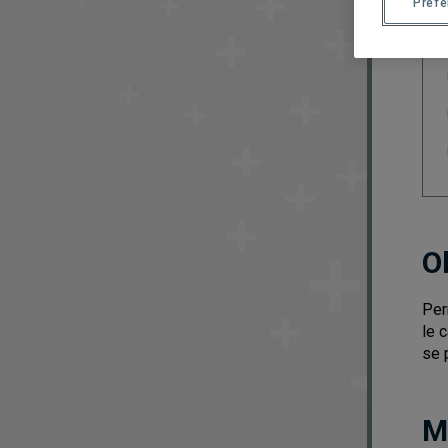
Préf
O
Per
le 
se 
M