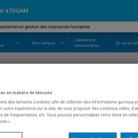
er à l'UQAM
optionnel en gestion des ressources humaines
Calendriers
Nos
campus
En savoir pl
ion
universitaires
OURS
//
ORH6407
-
Stage optionn
ressources humaines
es en matière de témoins
sons des témoins (cookies) afin de collecter des informations qui nous 
r votre expérience sur le site, de vous proposer des contenus vidéo, d’a
es de fréquentation, etc. Vous pouvez personnaliser votre choix en séle
Description
Horaire - Été 2026
Horaire
ces ».