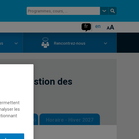
fr
en
us
Rencontrez-nous
el en gestion des
permettent
nalyser les
ctionnant
 - Automne 2026
Horaire - Hiver 2027