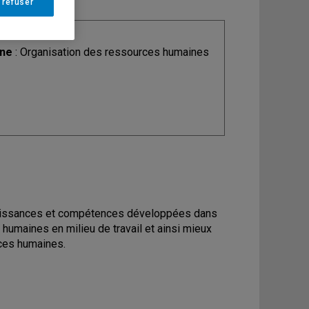
 refuser
ine
: Organisation des ressources humaines
onnaissances et compétences développées dans
 humaines en milieu de travail et ainsi mieux
rces humaines.