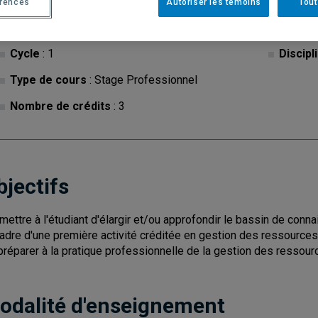
érences
Autoriser les témoins
Tout
Cycle
: 1
Discipl
Type de cours
: Stage Professionnel
Nombre de crédits
: 3
bjectifs
mettre à l'étudiant d'élargir et/ou approfondir le bassin de c
cadre d'une première activité créditée en gestion des ressources
préparer à la pratique professionnelle de la gestion des ressou
odalité d'enseignement