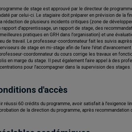
programme de stage est approuvé par le directeur de programme
daté par celui-ci. Le stagiaire doit préparer en prévision de la fi
la rédaction de plusieurs incidents critiques (zone de développ
n rapport d'apprentissage, un rapport de stage, des recommandat
 meilleures pratiques en GRH dans l'organisation) et une évalua
ieu de travail. Le professeur-coordonnateur fait les suivis auprès
erviseurs de stage en mi-stage afin de faire l'état d'avancemen
professeur-coordonnateur du cours corrige les travaux en fonctio
blis en marge du stage. Il peut également faire appel à des pro
centrations pour l'accompagner dans la supervision des stages.
onditions d'accès
ir réussi 60 crédits du programme, avoir satisfait à l'exigence lin
pprobation de la direction du programme, après recommandation 