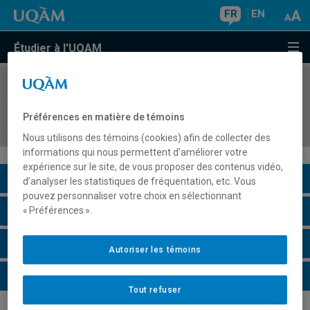
FR
EN
Étudier à l'UQAM
COURS
//
ORH7330
Simulation de gestion dans une entreprise
Préférences en matière de témoins
sociale et collective
Nous utilisons des témoins (cookies) afin de collecter des
informations qui nous permettent d’améliorer votre
expérience sur le site, de vous proposer des contenus vidéo,
Description du cours
d’analyser les statistiques de fréquentation, etc. Vous
pouvez personnaliser votre choix en sélectionnant
Horaire - Été 2026
« Préférences ».
Horaire - Automne 2026
Autoriser les témoins
Horaire - Hiver 2027
Tout refuser