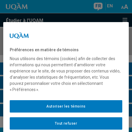
FR
EN
Étudier à l'UQAM
COURS
//
ORH8402
Attitudes et comportements
Préférences en matière de témoins
Nous utilisons des témoins (cookies) afin de collecter des
informations qui nous permettent d’améliorer votre
Description du cours
expérience sur le site, de vous proposer des contenus vidéo,
d’analyser les statistiques de fréquentation, etc. Vous
Horaire - Été 2026
pouvez personnaliser votre choix en sélectionnant
« Préférences ».
Horaire - Automne 2026
Autoriser les témoins
Horaire - Hiver 2027
Tout refuser