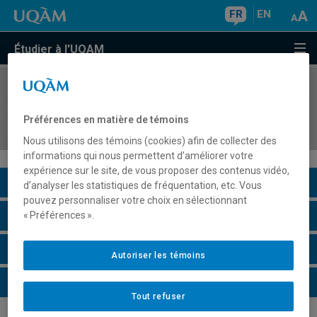
FR
EN
Étudier à l'UQAM
COURS
//
ORH8403
Gestion stratégique des ressources humaines et
Préférences en matière de témoins
des relations du travail
Nous utilisons des témoins (cookies) afin de collecter des
informations qui nous permettent d’améliorer votre
expérience sur le site, de vous proposer des contenus vidéo,
Description du cours
d’analyser les statistiques de fréquentation, etc. Vous
pouvez personnaliser votre choix en sélectionnant
Horaire - Été 2026
« Préférences ».
Horaire - Automne 2026
Autoriser les témoins
Horaire - Hiver 2027
Tout refuser