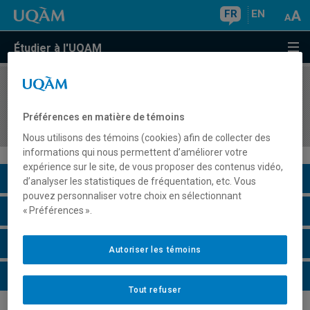
FR
EN
Étudier à l'UQAM
COURS
//
ORH8403
Gestion stratégique des ressources humaines et
Préférences en matière de témoins
des relations du travail
Nous utilisons des témoins (cookies) afin de collecter des
informations qui nous permettent d’améliorer votre
expérience sur le site, de vous proposer des contenus vidéo,
Description du cours
d’analyser les statistiques de fréquentation, etc. Vous
pouvez personnaliser votre choix en sélectionnant
Horaire - Été 2026
« Préférences ».
Horaire - Automne 2026
Autoriser les témoins
Horaire - Hiver 2027
Tout refuser