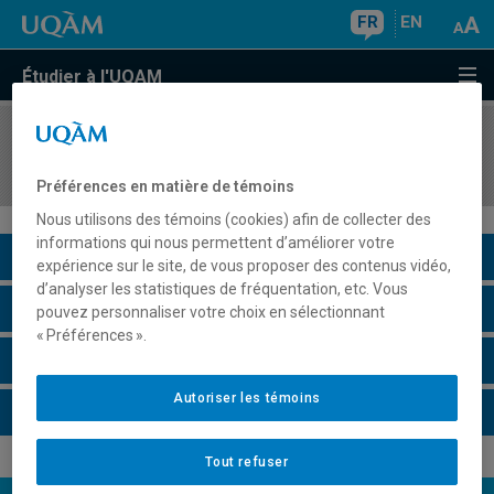
FR
EN
Étudier à l'UQAM
COURS
//
ORH8404
Mondialisation et enjeux contextuels
Préférences en matière de témoins
Nous utilisons des témoins (cookies) afin de collecter des
informations qui nous permettent d’améliorer votre
Description du cours
expérience sur le site, de vous proposer des contenus vidéo,
d’analyser les statistiques de fréquentation, etc. Vous
Horaire - Été 2026
pouvez personnaliser votre choix en sélectionnant
« Préférences ».
Horaire - Automne 2026
Autoriser les témoins
Horaire - Hiver 2027
Tout refuser