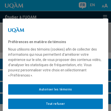
FR
EN
Étudier à l'UQAM
COURS
//
ORH8405
Méthodologie de la recherche en gestion des
Préférences en matière de témoins
ressources humaines
Nous utilisons des témoins (cookies) afin de collecter des
informations qui nous permettent d’améliorer votre
expérience sur le site, de vous proposer des contenus vidéo,
Description du cours
d’analyser les statistiques de fréquentation, etc. Vous
pouvez personnaliser votre choix en sélectionnant
Horaire - Été 2026
« Préférences ».
Horaire - Automne 2026
Autoriser les témoins
Horaire - Hiver 2027
Tout refuser