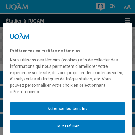
FR
EN
Étudier à l'UQAM
COURS
//
ORH8405
Méthodologie de la recherche en gestion des
Préférences en matière de témoins
ressources humaines
Nous utilisons des témoins (cookies) afin de collecter des
informations qui nous permettent d’améliorer votre
expérience sur le site, de vous proposer des contenus vidéo,
Description du cours
d’analyser les statistiques de fréquentation, etc. Vous
pouvez personnaliser votre choix en sélectionnant
Horaire - Été 2026
« Préférences ».
Horaire - Automne 2026
Autoriser les témoins
Horaire - Hiver 2027
Tout refuser