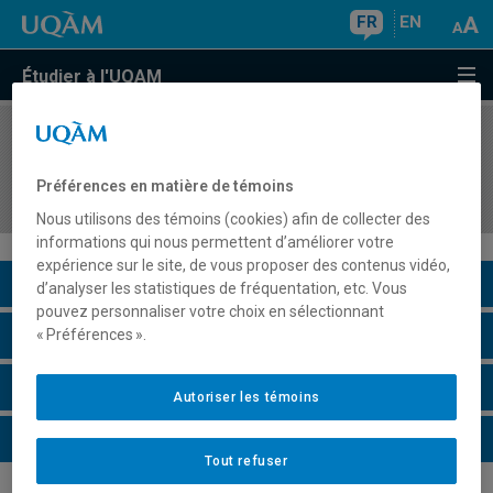
FR
EN
Étudier à l'UQAM
COURS
//
ORH8407
Évaluation économique et appliquée au monde
Préférences en matière de témoins
du travail
Nous utilisons des témoins (cookies) afin de collecter des
informations qui nous permettent d’améliorer votre
expérience sur le site, de vous proposer des contenus vidéo,
Description du cours
d’analyser les statistiques de fréquentation, etc. Vous
pouvez personnaliser votre choix en sélectionnant
Horaire - Été 2026
« Préférences ».
Horaire - Automne 2026
Autoriser les témoins
Horaire - Hiver 2027
Tout refuser