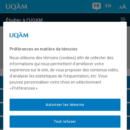
FR
EN
Étudier à l'UQAM
COURS
//
ORH8408
Gestion des situations critiques : problèmes de
Préférences en matière de témoins
santé et comportements hors normes en
Nous utilisons des témoins (cookies) afin de collecter des
entreprise
informations qui nous permettent d’améliorer votre
expérience sur le site, de vous proposer des contenus vidéo,
d’analyser les statistiques de fréquentation, etc. Vous
Description du cours
pouvez personnaliser votre choix en sélectionnant
« Préférences ».
Horaire - Été 2026
Autoriser les témoins
Horaire - Automne 2026
Tout refuser
Horaire - Hiver 2027