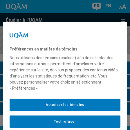
FR
EN
Étudier à l'UQAM
COURS
//
ORH8410
Gestion de la dimension éthique en organisation
Préférences en matière de témoins
Nous utilisons des témoins (cookies) afin de collecter des
informations qui nous permettent d’améliorer votre
Description du cours
expérience sur le site, de vous proposer des contenus vidéo,
d’analyser les statistiques de fréquentation, etc. Vous
Horaire - Été 2026
pouvez personnaliser votre choix en sélectionnant
« Préférences ».
Horaire - Automne 2026
Autoriser les témoins
Horaire - Hiver 2027
Tout refuser