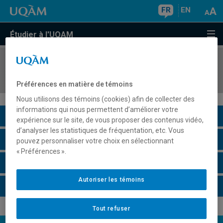
FR
EN
Étudier à l'UQAM
COURS
//
ORH8410
Gestion de la dimension éthique en organisation
Préférences en matière de témoins
Nous utilisons des témoins (cookies) afin de collecter des
informations qui nous permettent d’améliorer votre
Description du cours
expérience sur le site, de vous proposer des contenus vidéo,
d’analyser les statistiques de fréquentation, etc. Vous
Horaire - Été 2026
pouvez personnaliser votre choix en sélectionnant
« Préférences ».
Horaire - Automne 2026
Autoriser les témoins
Horaire - Hiver 2027
Tout refuser