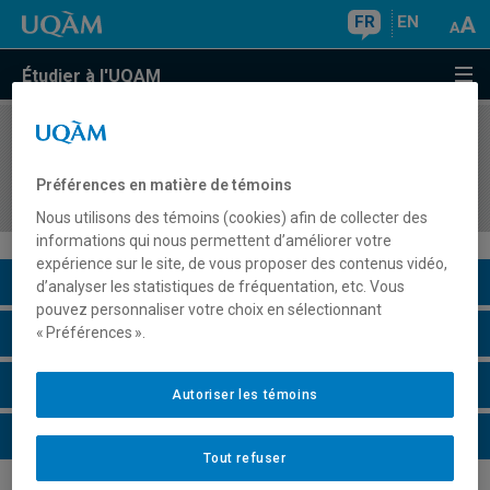
FR
EN
Étudier à l'UQAM
COURS
//
ORH8416
Intégration des pratiques de gestion des
Préférences en matière de témoins
ressources humaines
Nous utilisons des témoins (cookies) afin de collecter des
informations qui nous permettent d’améliorer votre
expérience sur le site, de vous proposer des contenus vidéo,
Description du cours
d’analyser les statistiques de fréquentation, etc. Vous
pouvez personnaliser votre choix en sélectionnant
Horaire - Été 2026
« Préférences ».
Horaire - Automne 2026
Autoriser les témoins
Horaire - Hiver 2027
Tout refuser