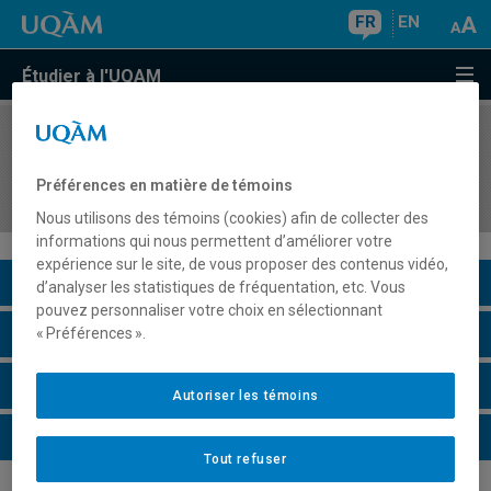
FR
EN
Étudier à l'UQAM
COURS
//
ORH8416
Intégration des pratiques de gestion des
Préférences en matière de témoins
ressources humaines
Nous utilisons des témoins (cookies) afin de collecter des
informations qui nous permettent d’améliorer votre
expérience sur le site, de vous proposer des contenus vidéo,
Description du cours
d’analyser les statistiques de fréquentation, etc. Vous
pouvez personnaliser votre choix en sélectionnant
Horaire - Été 2026
« Préférences ».
Horaire - Automne 2026
Autoriser les témoins
Horaire - Hiver 2027
Tout refuser