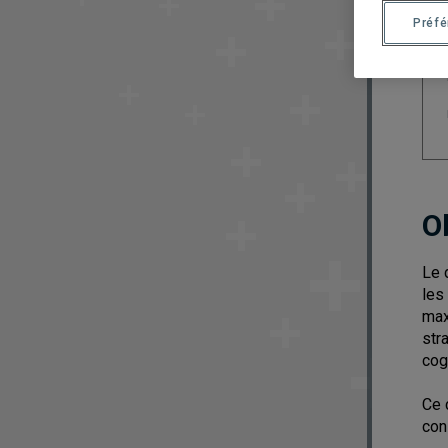
Préf
O
Le 
les
max
str
cog
Ce 
con