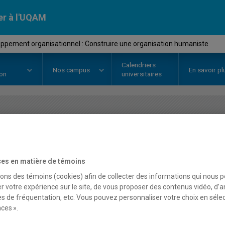
er à l'UQAM
ppement organisationnel : Construire une organisation humaniste
Calendriers
Nos
campus
En savoir pl
ion
universitaires
OURS
//
ORH8419
-
Développemen
Construire une organisa
es en matière de témoins
sons des témoins (cookies) afin de collecter des informations qui nous 
r votre expérience sur le site, de vous proposer des contenus vidéo, d’a
Description
Horaire - Été 2026
Horaire
es de fréquentation, etc. Vous pouvez personnaliser votre choix en séle
ces ».