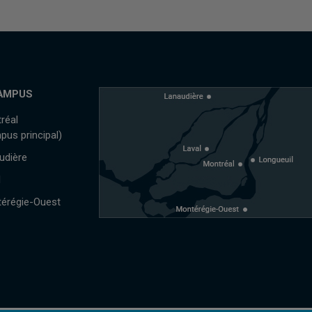
AMPUS
réal
pus principal)
udière
l
érégie-Ouest