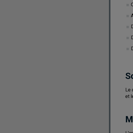
D
S
Le 
et 
M