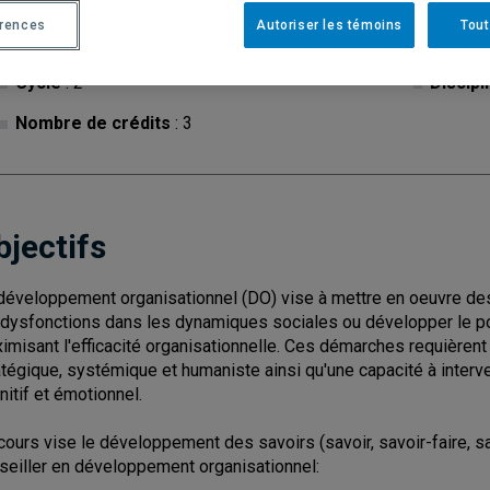
érences
Autoriser les témoins
Tout
Cycle
: 2
Discipl
Nombre de crédits
: 3
bjectifs
développement organisationnel (DO) vise à mettre en oeuvre des
 dysfonctions dans les dynamiques sociales ou développer le po
imisant l'efficacité organisationnelle. Ces démarches requièrent
atégique, systémique et humaniste ainsi qu'une capacité à interven
nitif et émotionnel.
cours vise le développement des savoirs (savoir, savoir-faire, sa
seiller en développement organisationnel: