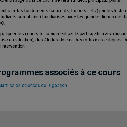
pprentissage dans ce cours se fera sur deux principaux plans :
aîtriser les fondements (concepts, théories, etc.) par les lectu
étudiants seront ainsi familiarisés avec les grandes lignes des 
DO;
ppliquer les concepts notamment par la participation aux discuss
ise en situation), des études de cas, des réflexions critiques, 
'intervention.
rogrammes associés à ce cours
Maîtrise ès sciences de la gestion