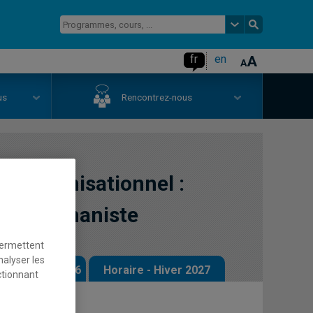
fr
en
us
Rencontrez-nous
t organisationnel :
tion humaniste
permettent
nalyser les
 - Automne 2026
Horaire - Hiver 2027
ctionnant