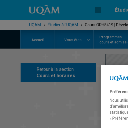
Étudi
UQAM
›
Étudier à l'UQAM
›
Cours ORH8419 | Dévelo
Programmes,
Accueil
Vous êtes
cours et admiss
Retour à la section
C
Cours et horaires
Préférenc
Nous utili
d’améliore
statistiqu
« Préféren