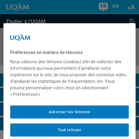
FR
EN
Étudier à l'UQAM
COURS
//
ORH8419
Développement organisationnel : Construire une
Préférences en matière de témoins
organisation humaniste
Nous utilisons des témoins (cookies) afin de collecter des
informations qui nous permettent d’améliorer votre
expérience sur le site, de vous proposer des contenus vidéo,
Description du cours
d’analyser les statistiques de fréquentation, etc. Vous
pouvez personnaliser votre choix en sélectionnant
Horaire - Été 2026
« Préférences ».
Horaire - Automne 2026
Autoriser les témoins
Horaire - Hiver 2027
Tout refuser