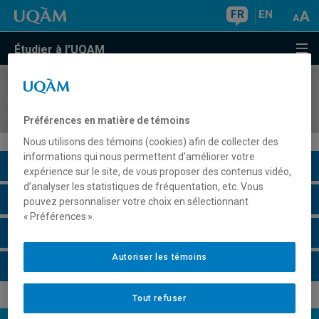
FR
EN
Étudier à l'UQAM
COURS
//
PHI1101
Initiation à l'organisation du discours théorique
Préférences en matière de témoins
Nous utilisons des témoins (cookies) afin de collecter des
informations qui nous permettent d’améliorer votre
Description du cours
expérience sur le site, de vous proposer des contenus vidéo,
d’analyser les statistiques de fréquentation, etc. Vous
Horaire - Été 2026
pouvez personnaliser votre choix en sélectionnant
« Préférences ».
Horaire - Automne 2026
Autoriser les témoins
Horaire - Hiver 2027
Tout refuser