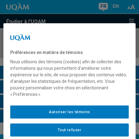
FR
EN
Étudier à l'UQAM
COURS
//
PHI3518
Philosophie de l'économie
Préférences en matière de témoins
Nous utilisons des témoins (cookies) afin de collecter des
informations qui nous permettent d’améliorer votre
Description du cours
expérience sur le site, de vous proposer des contenus vidéo,
d’analyser les statistiques de fréquentation, etc. Vous
Horaire - Été 2026
pouvez personnaliser votre choix en sélectionnant
« Préférences ».
Horaire - Automne 2026
Autoriser les témoins
Horaire - Hiver 2027
Tout refuser