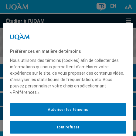
FR
EN
Étudier à l'UQAM
COURS
//
PHI8290
Philosophie du droit
Préférences en matière de témoins
Nous utilisons des témoins (cookies) afin de collecter des
informations qui nous permettent d’améliorer votre
Description du cours
expérience sur le site, de vous proposer des contenus vidéo,
d’analyser les statistiques de fréquentation, etc. Vous
Horaire - Été 2026
pouvez personnaliser votre choix en sélectionnant
« Préférences ».
Horaire - Automne 2026
Autoriser les témoins
Horaire - Hiver 2027
Tout refuser