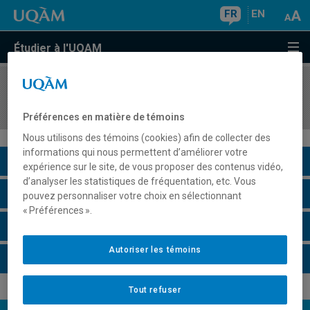
FR
EN
Étudier à l'UQAM
COURS
//
PHY1690
Introduction à l'astronomie
Préférences en matière de témoins
Nous utilisons des témoins (cookies) afin de collecter des
informations qui nous permettent d’améliorer votre
Description du cours
expérience sur le site, de vous proposer des contenus vidéo,
d’analyser les statistiques de fréquentation, etc. Vous
Horaire - Été 2026
pouvez personnaliser votre choix en sélectionnant
« Préférences ».
Horaire - Automne 2026
Autoriser les témoins
Horaire - Hiver 2027
Tout refuser