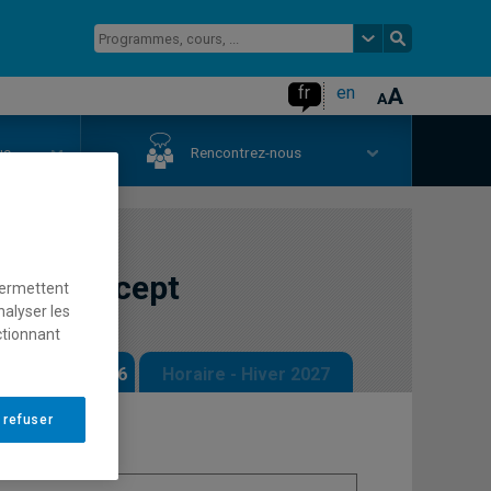
fr
en
us
Rencontrez-nous
ne : concept
permettent
nalyser les
ctionnant
 - Automne 2026
Horaire - Hiver 2027
 refuser