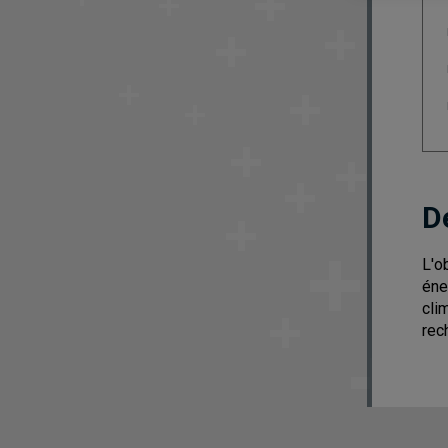
D
L'o
éne
cli
rec