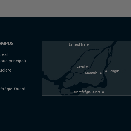
AMPUS
réal
pus principal)
udière
l
érégie-Ouest