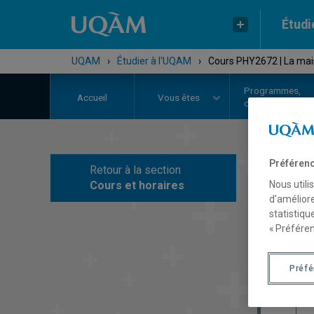
Étudi
UQAM
›
Étudier à l'UQAM
›
Cours PHY2672 | La mai
Programmes,
Accueil
Vous êtes
cours et admiss
Préférenc
Retour à la section
C
Nous utili
Cours et horaires
d’améliore
statistiqu
« Préféren
Préf