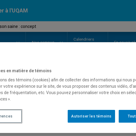
er à l'UQAM
son saine : concept
Calendriers
Nos
campus
En savoir pl
ion
universitaires
es en matière de témoins
OURS
//
PHY2672
-
La maison sai
sons des témoins (cookies) afin de collecter des informations qui nous 
r votre expérience sur le site, de vous proposer des contenus vidéo, d’a
es de fréquentation, etc. Vous pouvez personnaliser votre choix en séle
ces ».
Description
Horaire - Été 2026
Horaire
érences
Autoriser les témoins
Tout