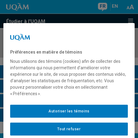
FR
EN
Étudier à l'UQAM
COURS
//
PHY2741
Filières technologiques II
Préférences en matière de témoins
Nous utilisons des témoins (cookies) afin de collecter des
informations qui nous permettent d’améliorer votre
Description du cours
expérience sur le site, de vous proposer des contenus vidéo,
d’analyser les statistiques de fréquentation, etc. Vous
Horaire - Été 2026
pouvez personnaliser votre choix en sélectionnant
« Préférences ».
Horaire - Automne 2026
Autoriser les témoins
Horaire - Hiver 2027
Tout refuser