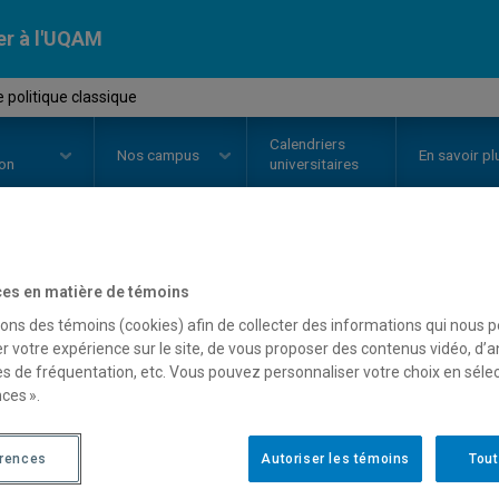
er à l'UQAM
politique classique
Calendriers
Nos
campus
En savoir pl
ion
universitaires
OURS
//
POL1201
-
Pensée politi
es en matière de témoins
sons des témoins (cookies) afin de collecter des informations qui nous 
r votre expérience sur le site, de vous proposer des contenus vidéo, d’a
es de fréquentation, etc. Vous pouvez personnaliser votre choix en séle
Description
Horaire - Été 2026
Horaire
ces ».
érences
Autoriser les témoins
Tout