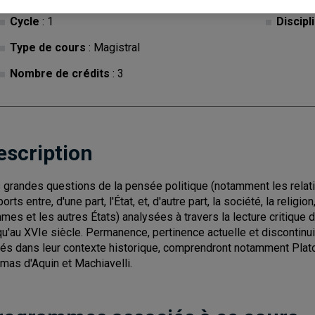
Cycle
: 1
Discipl
Type de cours
: Magistral
Nombre de crédits
: 3
escription
 grandes questions de la pensée politique (notamment les relatio
orts entre, d'une part, l'État, et, d'autre part, la société, la religio
mes et les autres États) analysées à travers la lecture critique 
qu'au XVIe siècle. Permanence, pertinence actuelle et discontinuit
ués dans leur contexte historique, comprendront notamment Platon,
mas d'Aquin et Machiavelli.