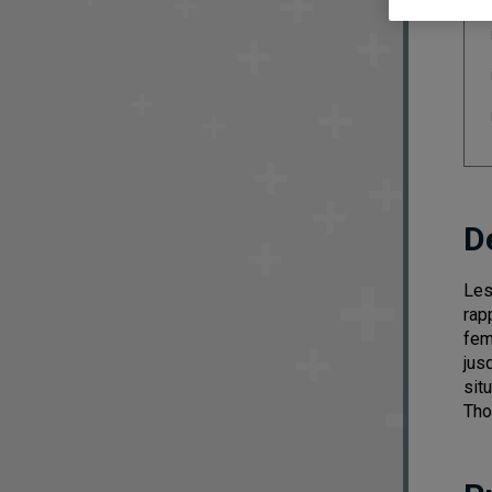
D
Les
rapp
fem
jus
sit
Tho