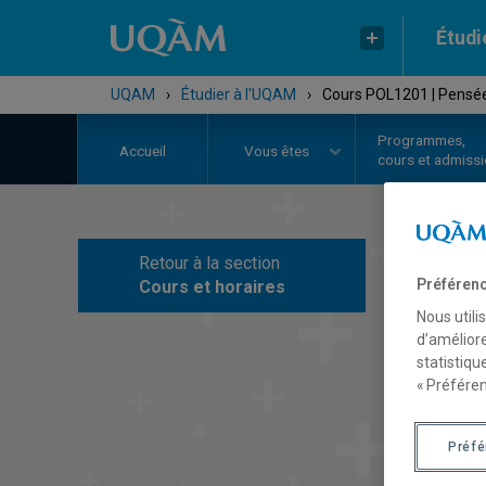
Étudi
UQAM
›
Étudier à l'UQAM
›
Cours POL1201 | Pensée 
Programmes,
Accueil
Vous êtes
cours et admiss
Retour à la section
C
Préférenc
Cours et horaires
Nous utili
d’améliore
statistiqu
« Préféren
Préf