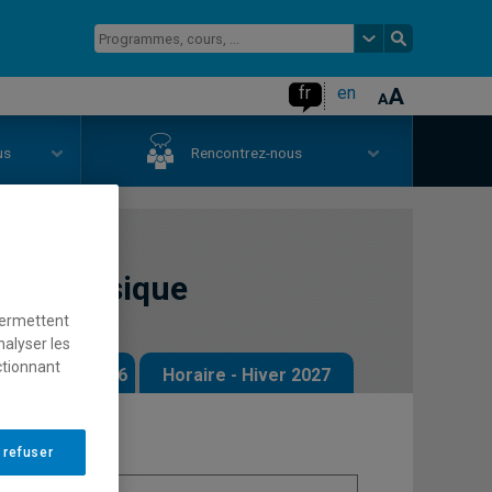
fr
en
us
Rencontrez-nous
que classique
permettent
nalyser les
ctionnant
 - Automne 2026
Horaire - Hiver 2027
 refuser