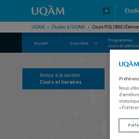
Étudi
UQAM
›
Étudier à l'UQAM
›
Cours POL1800 | Élémen
Programmes,
Accueil
Vous êtes
cours et admiss
Retour à la section
C
Préférenc
Cours et horaires
Nous utili
d’améliore
statistiqu
« Préféren
Préf