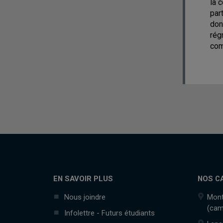
la 
par
don
rég
com
EN SAVOIR PLUS
NOS C
Nous joindre
Mont
(cam
Infolettre - Futurs étudiants