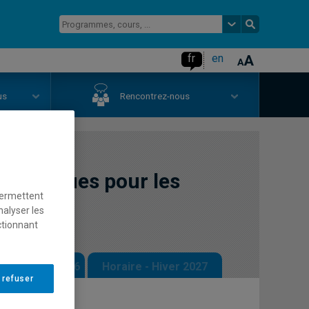
fr
en
us
Rencontrez-nous
tatistiques pour les
permettent
nalyser les
ctionnant
 - Automne 2026
Horaire - Hiver 2027
 refuser