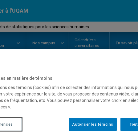
er à l'UQAM
ts de statistiques pour les sciences humaines
Calendriers
Nos
campus
En savoir pl
ion
universitaires
OURS
//
POL1800
-
Éléments de s
es en matière de témoins
sons des témoins (cookies) afin de collecter des informations qui nous 
sciences humaines
r votre expérience sur le site, de vous proposer des contenus vidéo, d’a
es de fréquentation, etc. Vous pouvez personnaliser votre choix en séle
ces ».
Description
Horaire - Été 2026
Horaire
érences
Autoriser les témoins
Tout