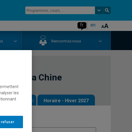
fr
en
us
Rencontrez-nous
ique de la Chine
permettent
nalyser les
ctionnant
 - Automne 2026
Horaire - Hiver 2027
 refuser