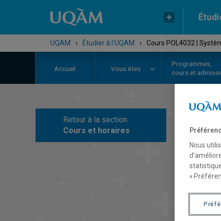
Étudi
UQAM
›
Étudier à l'UQAM
›
Cours POL4032 | Système
Programmes,
Accueil
Vous êtes
cours et admiss
Retour à la section
C
Cours et horaires
Préférenc
Nous utili
d’améliore
statistiqu
« Préféren
Préf