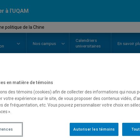
er à l'UQAM
 politique de la Chine
Calendriers
Nos
campus
En savoir pl
ion
universitaires
OURS
//
POL4032
-
Système polit
es en matière de témoins
sons des témoins (cookies) afin de collecter des informations qui nous 
r votre expérience sur le site, de vous proposer des contenus vidéo, d’a
es de fréquentation, etc. Vous pouvez personnaliser votre choix en séle
Description
Horaire - Été 2026
Horaire
ces ».
érences
Autoriser les témoins
Tout