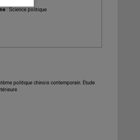
ine
: Science politique
tème politique chinois contemporain. Étude
térieure.