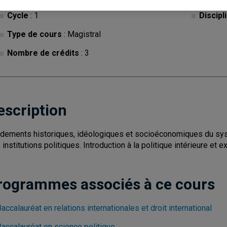
Cycle
: 1
Discipl
Type de cours
: Magistral
Nombre de crédits
: 3
escription
dements historiques, idéologiques et socioéconomiques du sys
institutions politiques. Introduction à la politique intérieure et ex
rogrammes associés à ce cours
accalauréat en relations internationales et droit international
Baccalauréat en science politique