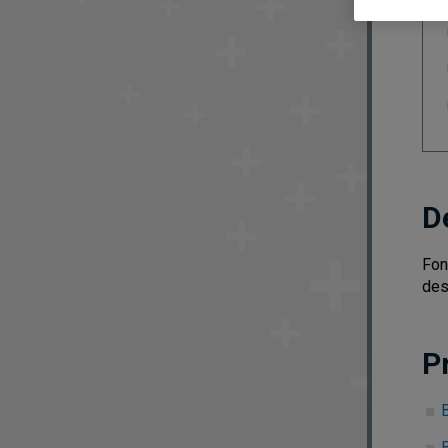
D
Fon
des 
P
B