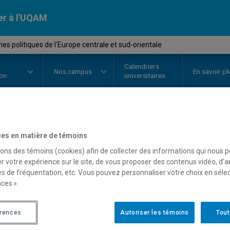
er à l'UQAM
s politiques de l'Europe centrale et sud-orientale
Calendriers
Nos
campus
En savoir pl
ion
universitaires
OURS
//
POL4122
-
Systèmes poli
es en matière de témoins
sons des témoins (cookies) afin de collecter des informations qui nous 
centrale et sud-orientale
r votre expérience sur le site, de vous proposer des contenus vidéo, d’a
es de fréquentation, etc. Vous pouvez personnaliser votre choix en séle
ces ».
Description
Horaire - Été 2026
Horaire
érences
Autoriser les témoins
Tout