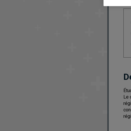
D
Étu
Le 
rég
con
rég