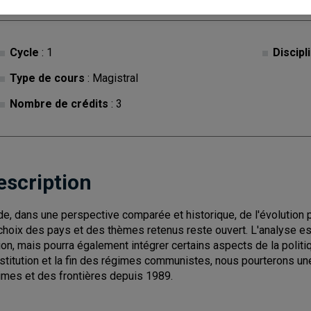
Cycle
: 1
Discipl
Type de cours
: Magistral
Nombre de crédits
: 3
escription
de, dans une perspective comparée et historique, de l'évolution po
choix des pays et des thèmes retenus reste ouvert. L'analyse est 
ion, mais pourra également intégrer certains aspects de la politi
stitution et la fin des régimes communistes, nous pourterons une 
imes et des frontières depuis 1989.