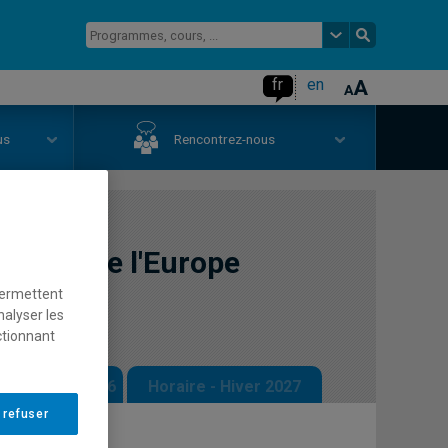
fr
en
us
Rencontrez-nous
tiques de l'Europe
permettent
nalyser les
ctionnant
 - Automne 2026
Horaire - Hiver 2027
 refuser