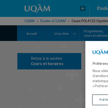
Étudi
UQAM
›
Étudier à l'UQAM
›
Cours POL4122 | Système
Programmes,
Accueil
Vous êtes
cours et admiss
Retour à la section
C
Cours et horaires
Préférenc
Nous utili
d’améliore
statistiqu
« Préféren
Préf