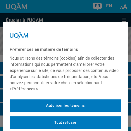
FR
EN
Étudier à l'UQAM
COURS
//
POL4212
Idées politiques et féminisme
Préférences en matière de témoins
Nous utilisons des témoins (cookies) afin de collecter des
informations qui nous permettent d’améliorer votre
Description du cours
expérience sur le site, de vous proposer des contenus vidéo,
d’analyser les statistiques de fréquentation, etc. Vous
Horaire - Été 2026
pouvez personnaliser votre choix en sélectionnant
« Préférences ».
Horaire - Automne 2026
Autoriser les témoins
Horaire - Hiver 2027
Tout refuser